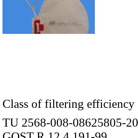
Class of filtering efficiency
TU 2568-008-08625805-2
GOST R 12.4.191-99