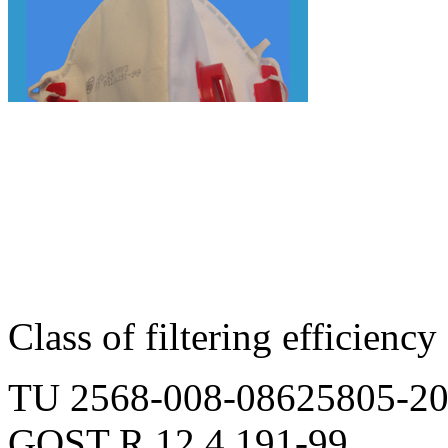
Class of filtering efficiency
TU 2568-008-08625805-2
GOST R 12.4.191-99