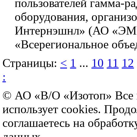
пользователей гамма-р
оборудования, органи
Интернэшнл» (АО «ЭМИ
«Всерегиональное объе
Страницы:
<
1
...
10
11
12
:
© АО «В/О «Изотоп» Все
использует cookies. Прод
соглашаетесь на обработ
данных.