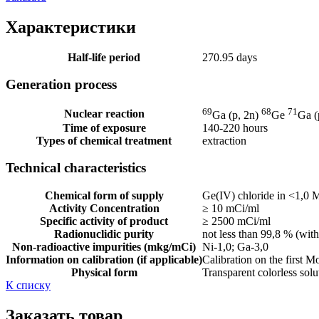
Характеристики
Half-life period
270.95 days
Generation process
69
68
71
Nuclear reaction
Ga (p, 2n)
Ge
Ga (
Time of exposure
140-220 hours
Types of chemical treatment
extraction
Technical characteristics
Chemical form of supply
Ge(IV) chloride in <1,0
Activity Concentration
≥ 10 mCi/ml
Specific activity of product
≥ 2500 mCi/ml
Radionuclidic purity
not less than 99,8 % (wit
Non-radioactive impurities (mkg/mCi)
Ni-1,0; Ga-3,0
Information on calibration (if applicable)
Calibration on the first M
Physical form
Transparent colorless sol
К списку
Заказать товар