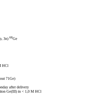
68
p, 3n)
Ge
 M HCl
hout 71Ge)
onday after delivery
ution Ge(III) in < 1,0 M HCl