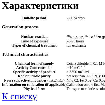
Характеристики
Half-life period
271.74 days
Generation process
58
57
58
Nuclear reaction
Ni (p, 2p)
Co
Ni (
Time of exposure
70-95 hours
Types of chemical treatment
ion exchange
Technical characteristics
Chemical form of supply
Co(II) chloride in 0,1 M 
Activity Concentration
≥ 10 mCi/ml
Specific activity of product
≥ 6500 mCi/ml
Radionuclidic purity
not less than 99,85 % (5
Non-radioactive impurities (mkg/mCi)
Ni-0,02; Fe-0,02; Cu-0,0
Information on calibration (if applicable)
Calibration on the first M
Physical form
Transparent colorless sol
К списку