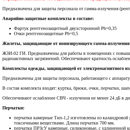
Предназначена для защиты персонала от гамма-излучения (рент
Аварийно-защитные комплекты в составе:
Фартук рентгенозащитный двухсторонний Рb=0,35
Очки рентгенозащитные Рb=0,5
Жилеты, защищающие от ионизирующего гамма-излучения
ЖЗИ-02 ГИ. Предназначены для работы в помещениях с повыше
радиоактивных загрязнений. Обеспечивают кратность ослаблени
Комплекты одежды, защищающей от электромагнитного из
Предназначены для защиты персонала, работающего с аппаратур
В состав комплекта входят: куртка, брюки, очки, перчатки, шап
Обеспечивают ослабление СВЧ - излучения не менее 24 дБ в диап
Перчатки:
перчатки камерные Тип-1,2 изготовлены из каландровой
токсичными веществами. Длина перчатки 700 мм.
перчатки ПРЗсУ камерные, силиконовые, с удлиненной кр